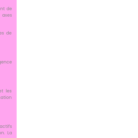
ent de
s axes
es de
gence
et les
sation
actifs
on. La