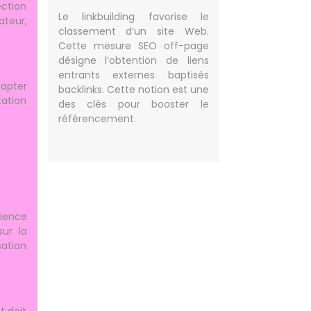
ection
Le linkbuilding favorise le
ateur,
classement d’un site Web.
Cette mesure SEO off-page
désigne l’obtention de liens
entrants externes baptisés
dapter
backlinks. Cette notion est une
ation
des clés pour booster le
référencement.
rience
ur la
sation
t doit