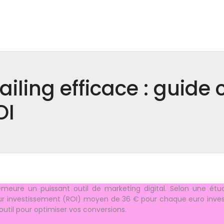
ailing efficace : guide
OI
 demeure un puissant outil de marketing digital. Selon une ét
sur investissement (ROI) moyen de 36 € pour chaque euro inves
outil pour optimiser vos conversions.