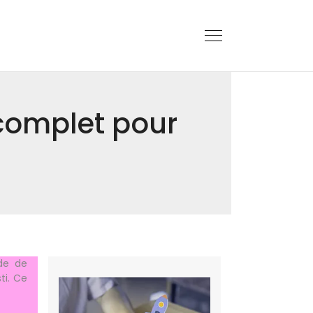
 complet pour
ude de
ti. Ce