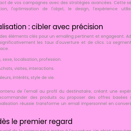
mpact de vos campagnes avec des stratégies avancées. Cette s
n, l'optimisation de l'objet, le design, l'expérience utilis
.
sation : cibler avec précision
 des éléments clés pour un emailing pertinent et engageant. A
nificativement les taux d'ouverture et de clics. La segment
ace.
, sexe, localisation, profession.
chats, visites, interactions.
leurs, intérêts, style de vie.
ntenu de l'email au profil du destinataire, créant une expé
recommander des produits ou proposer des offres basées s
nalisation réussie transforme un email impersonnel en conver
 dès le premier regard
crucial de le soigner pour inciter à l'ouverture. Un objet percutan