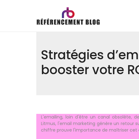
Stratégies d’em
booster votre R
L'emailing, loin d'être un canal obsolète,
Litmus, l'email marketing génère un retour 
chiffre prouve l'importance de maîtriser cet 