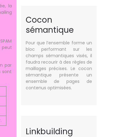
ée, la
ailing
Cocon
sémantique
N-SPAM
Pour que l’ensemble forme un
t peut
bloc performant sur les
champs sémantiques visés, il
faudra recourir à des règles de
on par
maillages précises. Le cocon
s sont
sémantique présente un
ensemble de pages de
contenus optimisées.
.
Linkbuilding