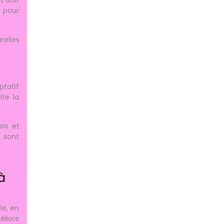
s pour
relles
ptatif
ite la
sis et
g sont
à
le, en
éliore